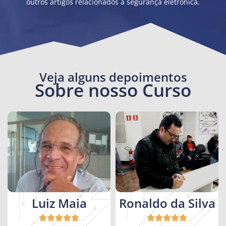
outros artigos relacionados a segurança eletrônica.
Veja alguns depoimentos
Sobre nosso Curso
Luiz Maia
Ronaldo da Silva









